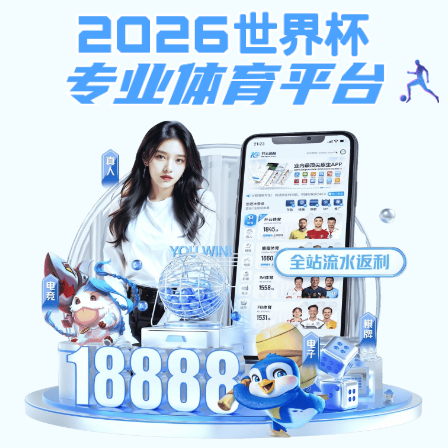
世界杯官网首页_世界杯（中
国）
您好！欢迎访问世界杯官网首页_世界杯（中国）网站！
世界杯官网首页_世界杯（中国）:
世界杯官网首页_世界杯（中
世界杯官网首页_世界杯（中国）:
首 页
世界杯官网首页_世界杯（中
学校概况
世界杯官网首页_世界杯（中国）:图书馆
德育园地
世界杯官网首页_世界
国 际 部
智慧校园