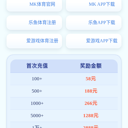
郑州11中
青年教师学
友情链接：| 郑州市教育局 | 郑州教育信息网 | 中国文明网 | 中国教育资源网 | 数字图书
馆 | 数字期刊阅览室 |
Copyright ? Zhengzhou NO.11 High School All Rights
Ressrved.
版权所有 世界杯官网首页_世界杯（中国） 电子信箱：
zzs11z@163.com
豫ICP备10019805号-1
世界杯官网首页_世界杯（中国）