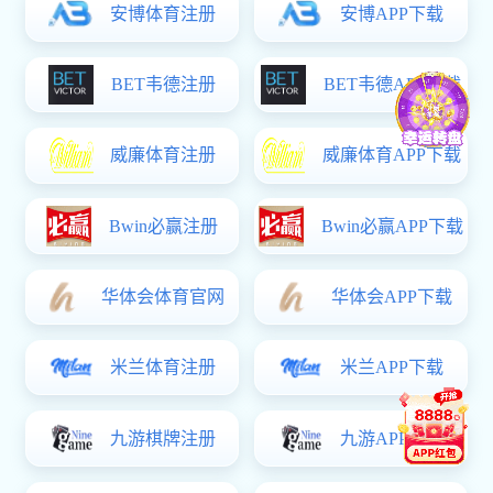
郑州市
学校简介
河南省教育厅
分校”变更为
校园时讯
郑州市
校园风光
民办学校审批
教育教学
为，
名师荟萃
为保证
界杯官网首
学生天地
路
1529号
学校共育
理；设施完备
标准的教学
党团建设
卫生室
招生专栏
要。
校务公开
郑州市
教育之路
通知公告