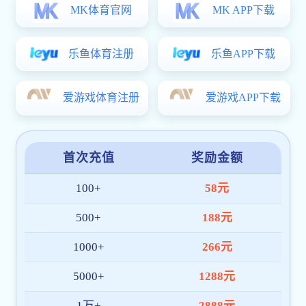
思想
硕果累累
目标,制订科
学会
注学生的成
郑州
育事业的发
学校地
咨询电话
学校公众