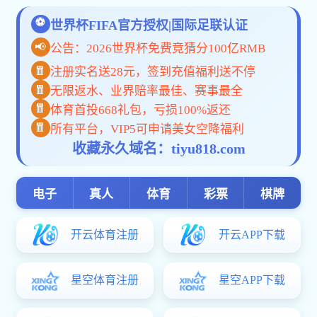
当前位置