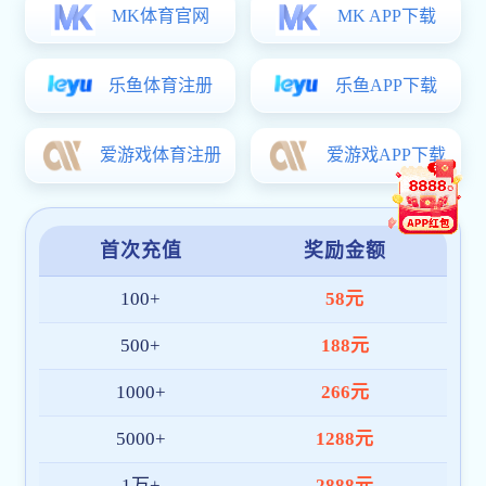
196
197
197
19
19
度”。
19
班子建设作
199
19
20
的优质高中之
20
20
20
分校成立