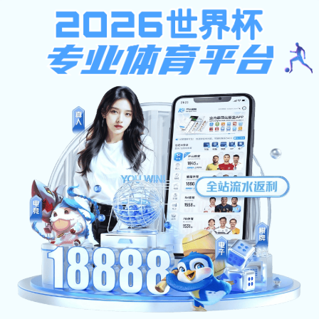
世界杯官网首页_世界杯（中
国）
您好！欢迎访问世界杯官网首页_世界杯（中国）网站！
世界杯官网首页_世界杯（中国）:
世界杯官网首页_世界杯（中
世界杯官网首页_世界杯（中国）:
首 页
世界杯官网首页_世界杯（中
学校概况
世界杯官网首页_世界杯（中国）:图书馆
德育园地
世界杯官网首页_世界
国 际 部
智慧校园