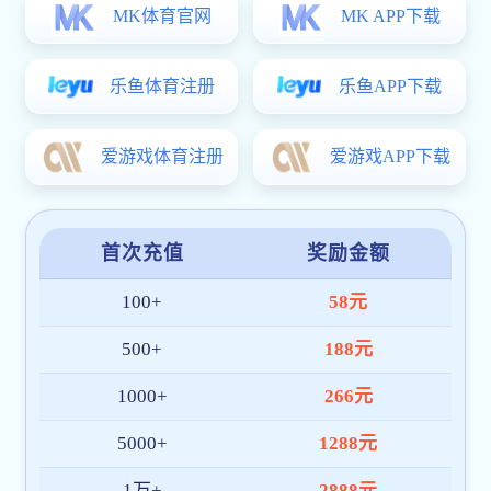
【中招干货
考试前瞻|2
友情链接：| 郑州市教育局 | 郑州教育信息网 | 中国文明网 | 中国教育资源网 | 数字图书
馆 | 数字期刊阅览室 |
Copyright ? Zhengzhou NO.11 High School All Rights
Ressrved.
版权所有 世界杯官网首页_世界杯（中国） 电子信箱：
zzs11z@163.com
豫ICP备10019805号-1
世界杯官网首页_世界杯（中国）