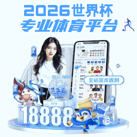
世界杯官网首页_世界杯（中
国）
您好！欢迎访问世界杯官网首页_世界杯（中国）网站！
世界杯官网首页_世界杯（中国）:
世界杯官网首页_世界杯（中
世界杯官网首页_世界杯（中国）:
首 页
世界杯官网首页_世界杯（中
学校概况
世界杯官网首页_世界杯（中国）:图书馆
德育园地
世界杯官网首页_世界
国 际 部
智慧校园