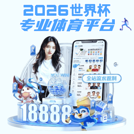
世界杯官网首页_世界杯（中
国）
您好！欢迎访问世界杯官网首页_世界杯（中国）网站！
世界杯官网首页_世界杯（中国）:
世界杯官网首页_世界杯（中
世界杯官网首页_世界杯（中国）:
首 页
世界杯官网首页_世界杯（中
学校概况
世界杯官网首页_世界杯（中国）:图书馆
德育园地
世界杯官网首页_世界
国 际 部
智慧校园