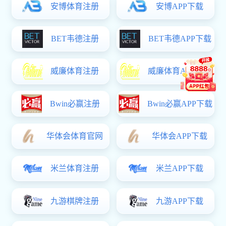
世界杯官网
学校简介
微光成炬
方寸舞台拼创
校园时讯
春晖遍泽
校园风光
深耕课堂提
教育教学
精研命题 以
名师荟萃
聚焦核心素养
【喜报】 
学生天地
减压赋能 
学校共育
精研教学促
党团建设
项目式学习成
青苗绽芳华 
招生专栏
深耕质量立校
校务公开
欢度元旦
通知公告
冬至暖聚包