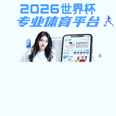
世界杯官网首页_世界杯（中
国）
您好！欢迎访问世界杯官网首页_世界杯（中国）网站！
世界杯官网首页_世界杯（中国）:
世界杯官网首页_世界杯（中
世界杯官网首页_世界杯（中国）:
首 页
世界杯官网首页_世界杯（中
学校概况
世界杯官网首页_世界杯（中国）:图书馆
德育园地
世界杯官网首页_世界
国 际 部
智慧校园