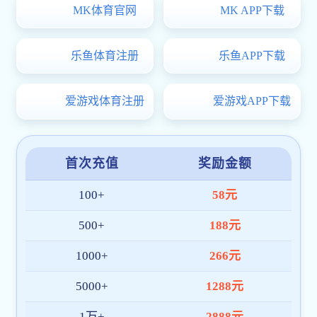
一
在
未来5年
这场创客
中的新亮点
动
，
必
创
生用
“自
养的有力支撑
创客
习
神
包括理
术应用等基
一直以